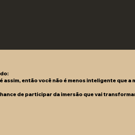
edo:
é assim, então você não é menos inteligente que a m
hance de participar da imersão que vai transformar