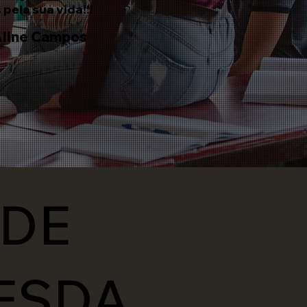
pela sua vida!!!
line Campos
ADE
ESDA