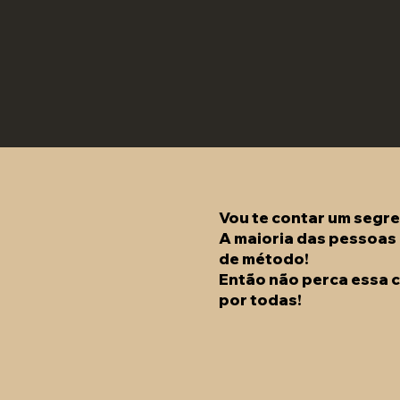
Vou te contar um segr
A maioria das pessoas 
de método!
Então não perca essa c
por todas!