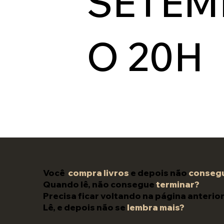
SETEM
O 20H
Você
compra livros
e depois não
consegu
Quando lê, não consegue
terminar?
Precisa ficar voltando na página anterio
Lê, e depois não se
lembra mais?