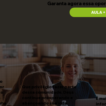
Garanta agora essa opo
AULA +
to
or
Que privilégio fazer parte
to
dessa comunidade, Deus
a
continue prosperando e
É mu
nha
abençoando sua vida
info