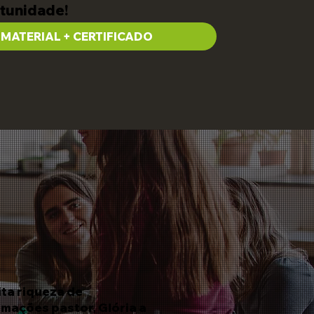
rtunidade!
 MATERIAL + CERTIFICADO
ita riqueza de
rmações pastor, Glória a