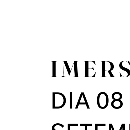
I M E R 
DIA 08