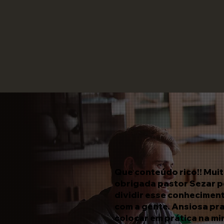
Que conteúdo rico!! Mui
obrigada pastor Sezar p
dividir esse conhecimen
com a gente. Ansiosa pr
colocar em prática na mi