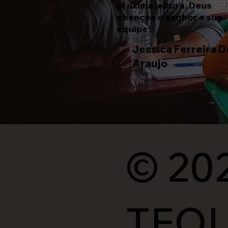
próxima leitura. Deus
abençoe o senhor e sua
equipe!!
Jessica Ferreira D
Araujo
© 20
TEOL