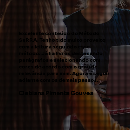
Excelente conteúdo do Método
SeRRA. Tenho tido muito proveito
com a leitura seguindo esse
método. Já lia livros destacando
parágrafos e selecionando com
cores de acordo com o grau de
relevância para mim. Agora é seguir
adiante com os demais passos.
Clebiana Pimenta Gouvea