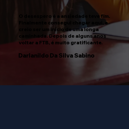
O desespero é a ansiedade teve fim.
Finalmente consegui chegar aqui, e
creio ser um início de uma longa
caminhada. Depois de alguns anos
voltar a FTB, é muito gratificante.
Darlanildo Da Silva Sabino