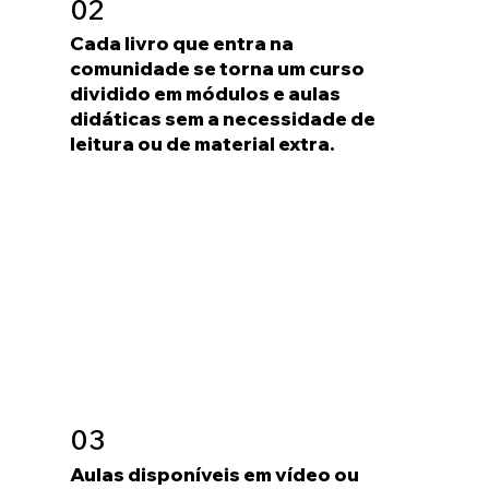
02
Cada livro que entra na
comunidade se torna um curso
dividido em módulos e aulas
🎉 Bem-vindo ao nosso suporte!
didáticas sem a necessidade de
leitura ou de material extra.
🤔 Como podemos ajudar hoje?
Jefferson
Tap to chat
03
Aulas disponíveis em vídeo ou