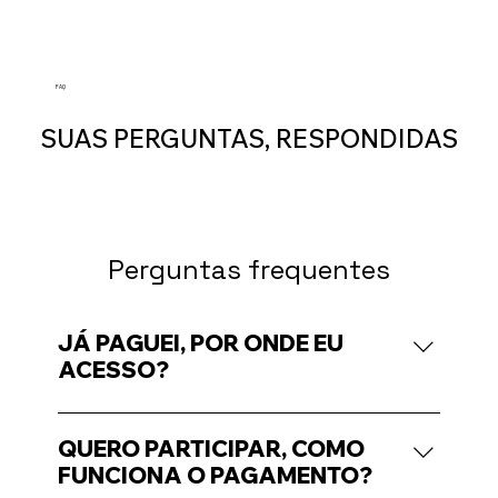
FAQ
SUAS PERGUNTAS, RESPONDIDAS
Perguntas frequentes
JÁ PAGUEI, POR ONDE EU
ACESSO?
Ao finalizar o pagamento, você recebe o
acesso da plataforma direto no email
QUERO PARTICIPAR, COMO
cadastrado.
FUNCIONA O PAGAMENTO?