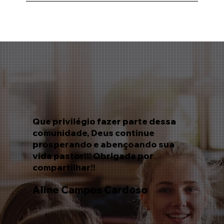
Sim, a Comunidade tem uma parceria com
a maior distribuidora de livros cristãos do
Brasil e todos os membros podem
adquirir os livros adotados com
descontos consideráveis. Quanto aos
temas que não não foram adotados, os
membros da Comunidade poderão
adquirir com desconto de semininarista
em outras editoras usando a
credencial de Aluno FTB.
Que privilégio fazer parte dessa
comunidade, Deus continue
prosperando e abençoando sua
vida pastor!!! Obrigada por
compartilhar!!
Aline Campos Cardoso