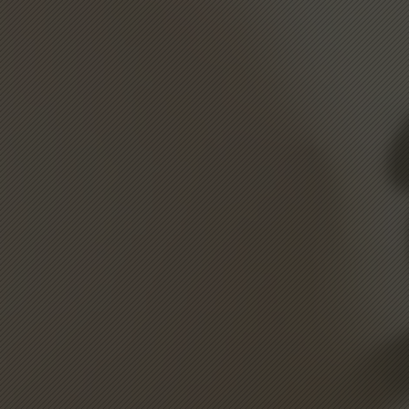
🎉 Bem-vindo ao nosso suporte!
🤔 Como podemos ajudar hoje?