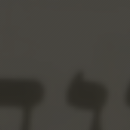
🎉 Bem-vindo ao nosso suporte!
🤔 Como podemos ajudar hoje?